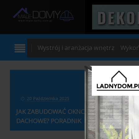
Wystrój i aranżacja wnętrz
Wykoń
24 Gr
20 Października 2025
NOWE 
JAK ZABUDOWAĆ OKNO
ZRÓW
DACHOWE? PORADNIK
WYKOŃC