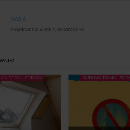
MARIA
Projektantka wnętrz, dekoratorka
ÓWNIEŻ
WA DOMU - PORADY
BUDOWA DOMU - POR