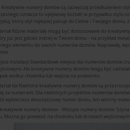
l Kreatywne numery domów są zazwyczaj przedłużeniem st
czesnego oznacza to opływowy kształt; w przypadku stylu c
yduj, który styl najlepiej pasuje do Ciebie i Twojego domu, zb
teriał Różne materiały mogą być dostosowane do kreatyw
tóry już jest gdzieś indziej w Twoim domu - na przykład meta
nego elementu do swoich numerów domów. Naprawdę, wyobra
mów.
jsce instalacji Standardowe miejsce dla numerów domów znaj
jściowymi. Ale kreatywne numery domów mogą być zainstal
upek wzdłuż chodnika lub wejścia na podwórko.
eriał tła Niektóre kreatywne numery domów są przezroczyst
się za numerami. Dla niektórych projektów numerów domów 
eśli wybierzesz dwuczęściowy numer domu, ten wtórny mater
 kreatywne numery domów - Wiszące numery domów: Szyna 
 Można go powiesić na chodniku lub drzwiach wejściowych