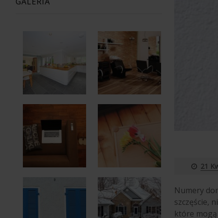
GALERIA
21 Kw
Numery domó
szczęście, 
które mogą 