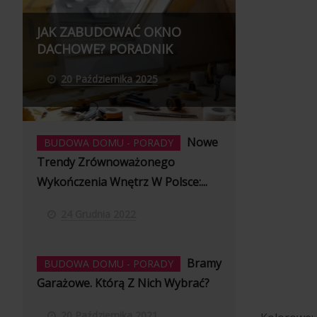
JAK ZABUDOWAĆ OKNO
DACHOWE? PORADNIK
20 Października 2025
Nowe
BUDOWA DOMU - PORADY
Trendy Zrównoważonego
Wykończenia Wnętrz W Polsce:...
24 Grudnia 2022
Bramy
BUDOWA DOMU - PORADY
Garażowe. Którą Z Nich Wybrać?
20 Października 2021