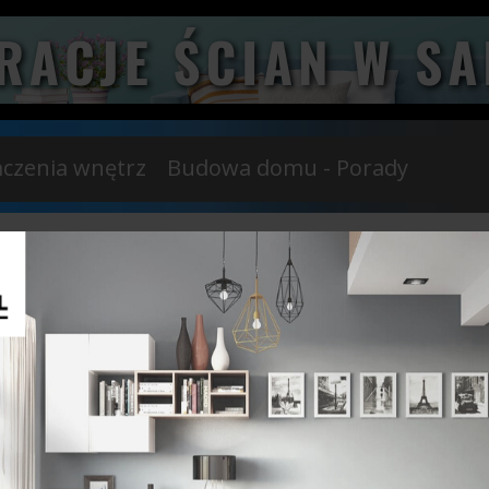
czenia wnętrz
Budowa domu - Porady
udnia 2022
20 Października 2021
TRENDY
NOWAŻONEGO
BRAMY GARAŻOWE.
ZENIA WNĘTRZ...
Z NICH WYBRAĆ?