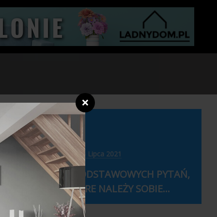
❌
6 Lipca 2021
 KTÓRĄ
9 PODSTAWOWYCH PYTAŃ,
KTÓRE NALEŻY SOBIE...