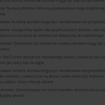
: Różne kolory numerów domów mogą być kapryśnym element
ane: Numery domów, które są podświetlane mają dodatkowy e
lów.
hodowe: Numery domów mogą być namalowane lub przymoco
dzewna: Inteligentny wybór dla współczesnych domów, stal ni
omu w kontraście do drewna lub dołączony do oddzielnego
b kamień: Betonowe lub kamienne numery domów mogą być w
centu.
en: Stal Corten dostarcza niezwykłego koloru i tekstury dla
im jak szary lub na cegle.
alowane numery domów mogą być namalowane bezpośrednio n
ku drewna i zawieszone na domu. Farba może być kolorem, kt
y odcień, który oferuje akcent.
e drewno: Zamontowany na innym kawałku drewna lub na s
ycyjny akcent.