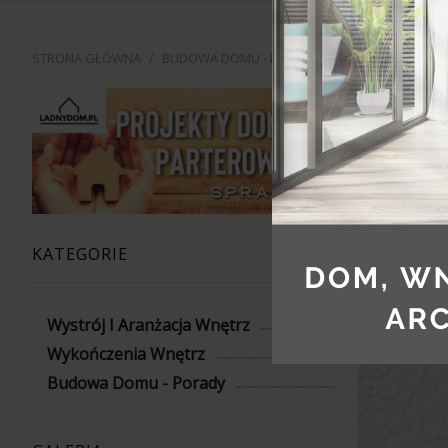
STRONA GŁÓWNA
/
BUDOWA DOMU - PORADY
/
KREATYWNE POM
KRE
KATEGORIE
Wystrój I Aranżacja Wnętrz
Wykończenia Wnętrz
Budowa Domu - Porady