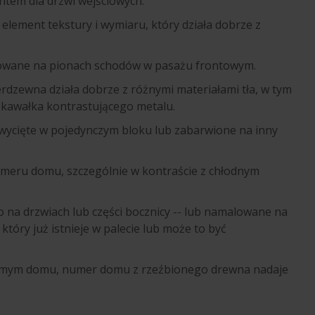
em dla drzwi wejściowych.
lement tekstury i wymiaru, który działa dobrze z
wane na pionach schodów w pasażu frontowym.
erdzewna działa dobrze z różnymi materiałami tła, w tym
 kawałka kontrastującego metalu.
ycięte w pojedynczym bloku lub zabarwione na inny
 numeru domu, szczególnie w kontraście z chłodnym
a drzwiach lub części bocznicy -- lub namalowane na
óry już istnieje w palecie lub może to być
amym domu, numer domu z rzeźbionego drewna nadaje