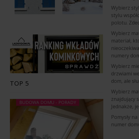
Wybierz sty
stylu współ
polotu. Zdec
Wybierz ma
materiał, k
nieoczekiwa
numery do
Wybierz mie
drzwiami we
dom, ale sł
TOP 5
Wybierz mat
znajdujący 
BUDOWA DOMU - PORADY
Jednakże, j
Pomysły na
numer domu.