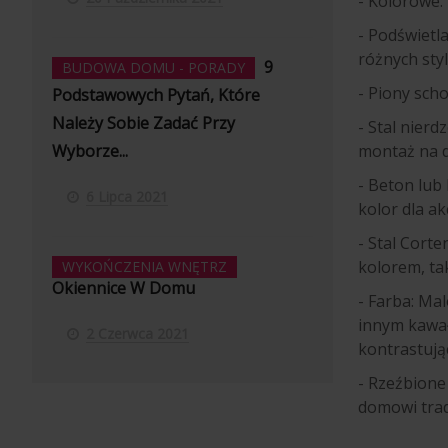
- Kolorowe
- Podświetl
różnych sty
9
BUDOWA DOMU - PORADY
- Piony sc
Podstawowych Pytań, Które
Należy Sobie Zadać Przy
- Stal nier
montaż na d
Wyborze...
- Beton lu
6 Lipca 2021
kolor dla ak
- Stal Cort
kolorem, tak
WYKOŃCZENIA WNĘTRZ
Okiennice W Domu
- Farba: M
innym kawał
2 Czerwca 2021
kontrastując
- Rzeźbion
domowi trad