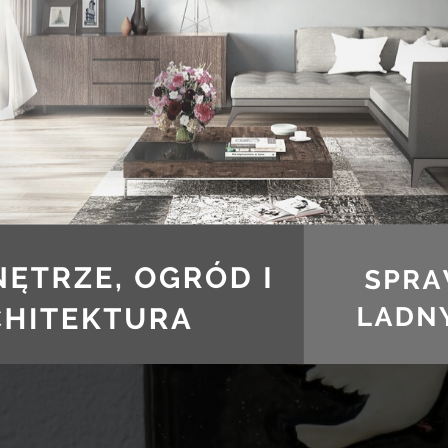
YSŁY NA NUMERY DOMÓW
ATYWNE POMYSŁY NA N