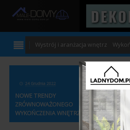
Wystrój i aranżacja wnętrz
Wykoń
24 Grudnia 2022
20 Pa
NOWE TRENDY
ZRÓWNOWAŻONEGO
BRAMY
WYKOŃCZENIA WNĘTRZ...
Z NICH