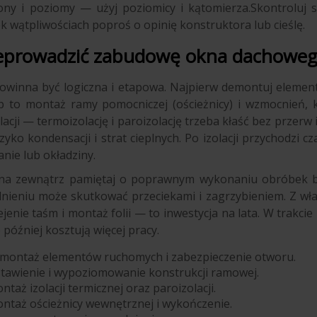
ny i poziomy — użyj poziomicy i kątomierza.Skontroluj st
ek wątpliwościach poproś o opinię konstruktora lub cieślę.
zeprowadzić zabudowę okna dachowe
powinna być logiczna i etapowa. Najpierw demontuj elemen
p to montaż ramy pomocniczej (ościeżnicy) i wzmocnień,
lacji — termoizolację i paroizolację trzeba kłaść bez przer
yzyko kondensacji i strat cieplnych. Po izolacji przychodzi 
nie lub okładziny.
 na zewnątrz pamiętaj o poprawnym wykonaniu obróbek bl
lnieniu może skutkować przeciekami i zagrzybieniem. Z wła
ejenie taśm i montaż folii — to inwestycja na lata. W trakci
później kosztują więcej pracy.
emontaż elementów ruchomych i zabezpieczenie otworu.
stawienie i wypoziomowanie konstrukcji ramowej.
ntaż izolacji termicznej oraz paroizolacji.
ontaż ościeżnicy wewnętrznej i wykończenie.