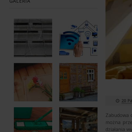
GALERIA
20 Pa
Zabudowa o
można przep
działania w