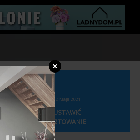
❌
12 Maja 2021
PYTAŃ,
JAK USTAWIĆ
...
RUSZTOWANIE