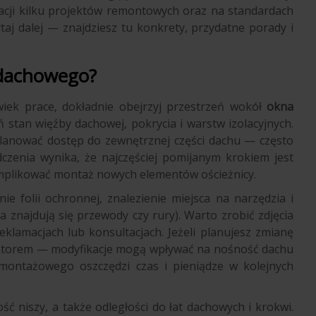
acji kilku projektów remontowych oraz na standardach
ytaj dalej — znajdziesz tu konkrety, przydatne porady i
 dachowego?
wiek prace, dokładnie obejrzyj przestrzeń wokół
okna
ń stan więźby dachowej, pokrycia i warstw izolacyjnych.
planować dostęp do zewnętrznej części dachu — często
czenia wynika, że najczęściej pomijanym krokiem jest
mplikować montaż nowych elementów ościeżnicy.
e folii ochronnej, znalezienie miejsca na narzędzia i
kna znajdują się przewody czy rury). Warto zrobić zdjęcia
lamacjach lub konsultacjach. Jeżeli planujesz zmianę
ruktorem — modyfikacje mogą wpływać na nośność dachu
 montażowego oszczędzi czas i pieniądze w kolejnych
 niszy, a także odległości do łat dachowych i krokwi.