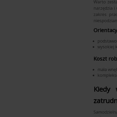
Warto zesta
narzędzia i
zakres pra
niespodzian
Orientacy
podstawow
wysokiej k
Koszt rob
mała wnęk
komplekso
Kiedy 
zatrudn
Samodzielna