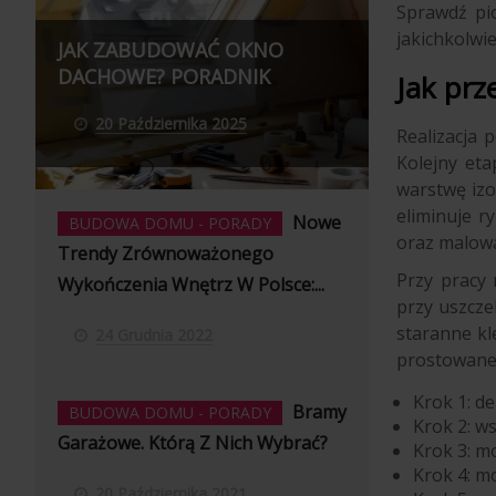
Sprawdź pio
jakichkolwi
JAK ZABUDOWAĆ OKNO
DACHOWE? PORADNIK
Jak pr
20 Października 2025
Realizacja 
Kolejny eta
warstwę izo
eliminuje r
Nowe
BUDOWA DOMU - PORADY
oraz malowa
Trendy Zrównoważonego
Przy pracy
Wykończenia Wnętrz W Polsce:...
przy uszcze
staranne kl
24 Grudnia 2022
prostowane 
Krok 1: d
Bramy
BUDOWA DOMU - PORADY
Krok 2: w
Garażowe. Którą Z Nich Wybrać?
Krok 3: mo
Krok 4: m
20 Października 2021