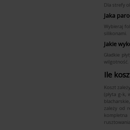
Dla strefy o
Jaka paro
Wybieraj fo
silikonami.
Jakie wyk
Gładkie pły
wilgotność.
Ile kos
Koszt zależ
(płyta g-k,
blacharskie
zależy od 
kompletna 
rusztowania