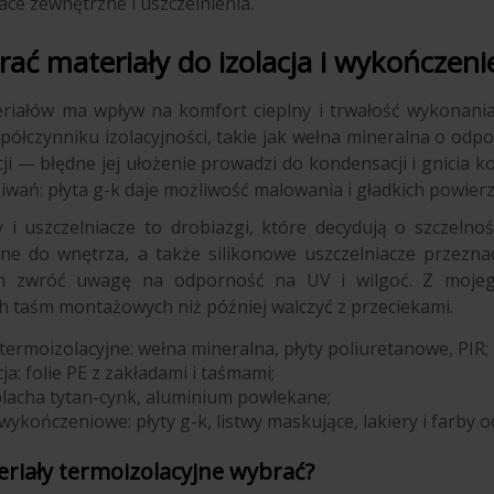
ace zewnętrzne i uszczelnienia.
rać materiały do izolacja i wykończe
iałów ma wpływ na komfort cieplny i trwałość wykonania. J
ółczynniku izolacyjności, takie jak wełna mineralna o odpow
cji — błędne jej ułożenie prowadzi do kondensacji i gnicia
ekiwań: płyta g-k daje możliwość malowania i gładkich powier
y i uszczelniacze to drobiazgi, które decydują o szczeln
jne do wnętrza, a także silikonowe uszczelniacze przezn
h zwróć uwagę na odporność na UV i wilgoć. Z mojego 
h taśm montażowych niż później walczyć z przeciekami.
 termoizolacyjne: wełna mineralna, płyty poliuretanowe, PIR;
ja: folie PE z zakładami i taśmami;
blacha tytan-cynk, aluminium powlekane;
wykończeniowe: płyty g-k, listwy maskujące, lakiery i farby 
eriały termoizolacyjne wybrać?