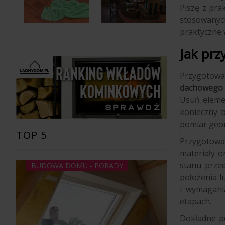
Piszę z pra
stosowanych
praktyczne 
Jak pr
Przygotowa
dachowego
Usuń elemen
konieczny b
pomiar geo
TOP 5
Przygotowan
materiały or
stanu przed
BUDOWA DOMU - PORADY
położenia l
i wymagani
etapach.
Dokładne po