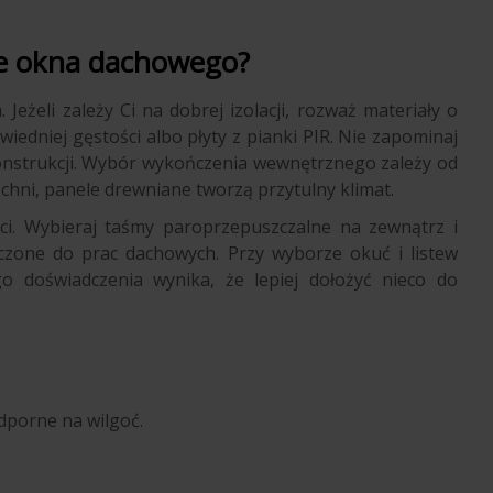
nie okna dachowego?
eżeli zależy Ci na dobrej izolacji, rozważ materiały o
iedniej gęstości albo płyty z pianki PIR. Nie zapominaj
 konstrukcji. Wybór wykończenia wewnętrznego zależy od
zchni, panele drewniane tworzą przytulny klimat.
ości. Wybieraj taśmy paroprzepuszczalne na zewnątrz i
aczone do prac dachowych. Przy wyborze okuć i listew
doświadczenia wynika, że lepiej dołożyć nieco do
odporne na wilgoć.