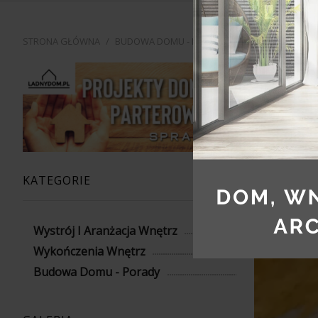
STRONA GŁÓWNA
/
BUDOWA DOMU - PORADY
/
JAK ZABUDOWAĆ
JAK
KATEGORIE
Wystrój I Aranżacja Wnętrz
Wykończenia Wnętrz
Budowa Domu - Porady