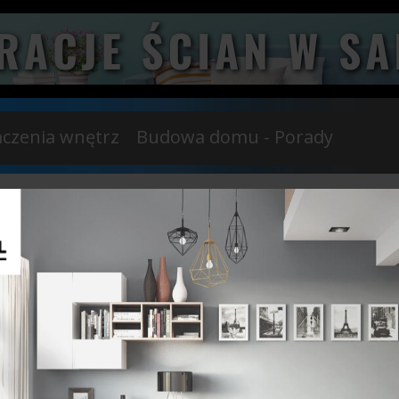
czenia wnętrz
Budowa domu - Porady
ździernika 2021
6 Lipca 2021
 GARAŻOWE. KTÓRĄ
9 PODSTAWOWYCH 
 WYBRAĆ?
KTÓRE NALEŻY SOBIE