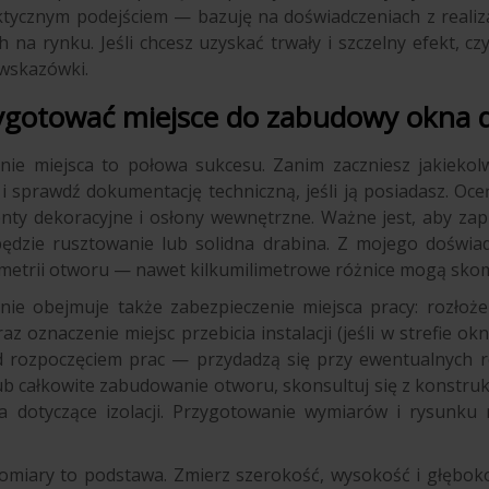
ktycznym podejściem — bazuję na doświadczeniach z realiz
 na rynku. Jeśli chcesz uzyskać trwały i szczelny efekt, cz
wskazówki.
zygotować miejsce do zabudowy okna
nie miejsca to połowa sukcesu. Zanim zaczniesz jakiekol
i sprawdź dokumentację techniczną, jeśli ją posiadasz. Oce
ty dekoracyjne i osłony wewnętrzne. Ważne jest, aby za
ędzie rusztowanie lub solidna drabina. Z mojego doświad
metrii otworu — nawet kilkumilimetrowe różnice mogą sko
ie obejmuje także zabezpieczenie miejsca pracy: rozłożeni
az oznaczenie miejsc przebicia instalacji (jeśli w strefie o
 rozpoczęciem prac — przydadzą się przy ewentualnych rek
ub całkowite zabudowanie otworu, skonsultuj się z konst
a dotyczące izolacji. Przygotowanie wymiarów i rysunku
miary to podstawa. Zmierz szerokość, wysokość i głębokość