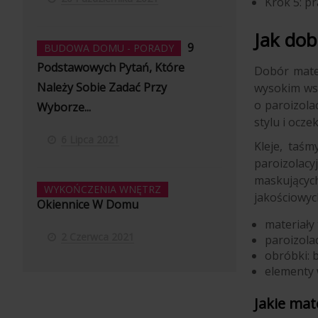
Krok 5: pr
Jak dob
9
BUDOWA DOMU - PORADY
Podstawowych Pytań, Które
Dobór mater
Należy Sobie Zadać Przy
wysokim wsp
o paroizola
Wyborze...
stylu i ocz
6 Lipca 2021
Kleje, taśm
paroizolacy
maskującyc
WYKOŃCZENIA WNĘTRZ
jakościowyc
Okiennice W Domu
materiały
2 Czerwca 2021
paroizolac
obróbki: 
elementy 
Jakie mat