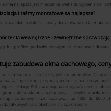
kiennej najlepsza jest mieszanka: wełna do wypełnienia i płyt
izolacja i taśmy montażowe są najlepsze?
lie o wysokiej trwałości i taśmy dedykowane do łączenia fo
ończenia wewnętrzne i zewnętrzne sprawdzają s
ty g-k z profilem podświetleniowym lub obudowy z drewna
ztuje zabudowa okna dachowego, ceny
y od zakresu prac i jakości użytych komponentów. Dla pro
 wełna, taśmy, silikon) przy małym oknie można liczyć budż
, lepszą izolację PIR i profesjonalne wykończenie, mater
regionu i doświadczenia wykonawcy — zwykle stawki miesz
usługa zabudowy może kosztować od 1000 do 6000 zł lu
 i dodatkowych prac blacharskich, koszt rośnie.