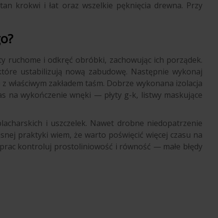
an krokwi i łat oraz wszelkie pęknięcia drewna. Przy
go?
ty ruchome i odkręć obróbki, zachowując ich porządek.
 które ustabilizują nową zabudowę. Następnie wykonaj
w i z właściwym zakładem taśm. Dobrze wykonana izolacja
czas na wykończenie wnęki — płyty g-k, listwy maskujące
acharskich i uszczelek. Nawet drobne niedopatrzenie
snej praktyki wiem, że warto poświęcić więcej czasu na
e prac kontroluj prostoliniowość i równość — małe błędy