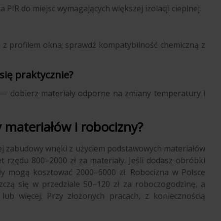
a PIR do miejsc wymagających większej izolacji cieplnej.
lii z profilem okna; sprawdź kompatybilność chemiczną z
ię praktycznie?
 — dobierz materiały odporne na zmiany temperatury i
 materiałów i robocizny?
stej zabudowy wnęki z użyciem podstawowych materiałów
et rzędu 800–2000 zł za materiały. Jeśli dodasz obróbki
iały mogą kosztować 2000–6000 zł. Robocizna w Polsce
czą się w przedziale 50–120 zł za roboczogodzinę, a
b więcej. Przy złożonych pracach, z koniecznością