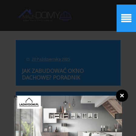
20 Października 2025
JAK ZABUDOWAĆ OKNO
DACHOWE? PORADNIK
❌
24 Grudnia 2022
NOWE TRENDY
ZRÓWNOWAŻONEGO
WYKOŃCZENIA WNĘTRZ...