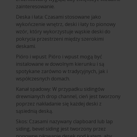
zainteresowanie.
Deska i łata: Czasami stosowane jako
wykończenie wnętrz, deski i łaty to pionowy
wzór, który wykorzystuje wąskie deski do
pokrycia przestrzeni między szerokimi
deskami.
Pióro i wpust: Pióro i wpust mogą być
instalowane w dowolnym kierunku i są
spotykane zarówno w tradycyjnych, jak i
współczesnych domach.
Kanał spadowy: W przypadku sidingów
drewnianych drop channel, cień jest tworzony
poprzez nakładanie się każdej deski z
sąsiednią deską.
Skos: Czasami nazywany clapboard lub lap
siding, bevel siding jest tworzony przez
ponowne piłowanie desek pod kątem, aby