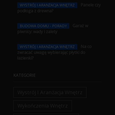
Panele czy
WYSTRÓJ I ARANŻACJA WNĘTRZ
podłoga z drewna?
Garaż w
BUDOWA DOMU - PORADY
piwnicy: wady i zalety
Na co
WYSTRÓJ I ARANŻACJA WNĘTRZ
zwracać uwagę wybierając płytki do
łazienki?
KATEGORIE
Wystrój I Aranżacja Wnętrz
Wykończenia Wnętrz