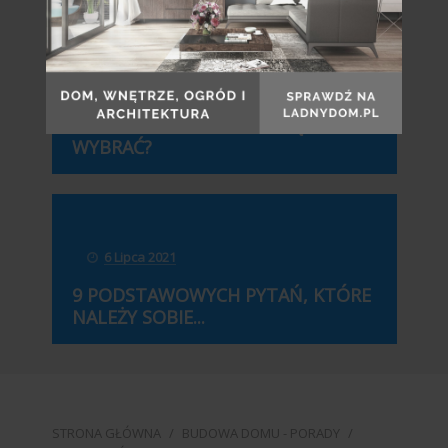
20 Października 2021
BRAMY GARAŻOWE. KTÓRĄ Z NICH
WYBRAĆ?
6 Lipca 2021
9 PODSTAWOWYCH PYTAŃ, KTÓRE
NALEŻY SOBIE...
STRONA GŁÓWNA
/
BUDOWA DOMU - PORADY
/