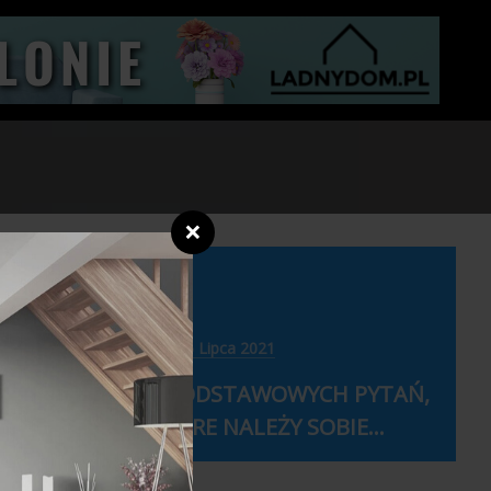
❌
6 Lipca 2021
 KTÓRĄ
9 PODSTAWOWYCH PYTAŃ,
KTÓRE NALEŻY SOBIE...