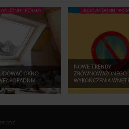
WA DOMU - PORADY
BUDOWA DOMU - POR
NOWE TRENDY
BUDOWAĆ OKNO
ZRÓWNOWAŻONEGO
E? PORADNIK
WYKOŃCZENIA WNĘTRZ
BACZYĆ