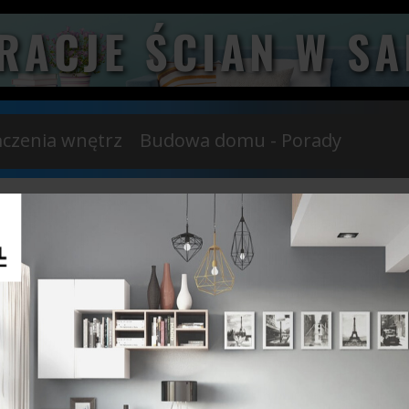
czenia wnętrz
Budowa domu - Porady
udnia 2022
20 Października 2021
TRENDY
NOWAŻONEGO
BRAMY GARAŻOWE.
ZENIA WNĘTRZ...
Z NICH WYBRAĆ?