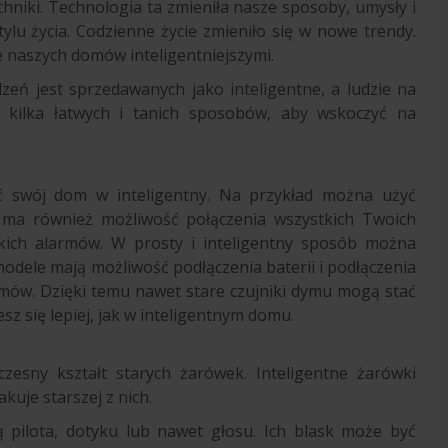
hniki. Technologia ta zmieniła nasze sposoby, umysły i
lu życia. Codzienne życie zmieniło się w nowe trendy.
 naszych domów inteligentniejszymi.
eń jest sprzedawanych jako inteligentne, a ludzie na
o kilka łatwych i tanich sposobów, aby wskoczyć na
 swój dom w inteligentny. Na przykład można użyć
d ma również możliwość połączenia wszystkich Twoich
kich alarmów. W prosty i inteligentny sposób można
ele mają możliwość podłączenia baterii i podłączenia
armów. Dzięki temu nawet stare czujniki dymu mogą stać
esz się lepiej, jak w inteligentnym domu.
zesny kształt starych żarówek. Inteligentne żarówki
uje starszej z nich.
 pilota, dotyku lub nawet głosu. Ich blask może być