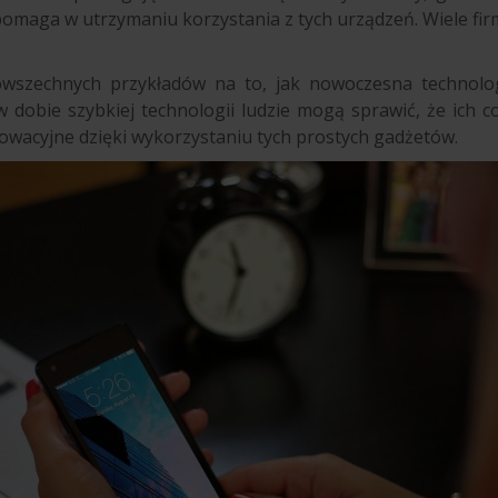
omaga w utrzymaniu korzystania z tych urządzeń. Wiele firm 
owszechnych przykładów na to, jak nowoczesna technolo
 dobie szybkiej technologii ludzie mogą sprawić, że ich co
nowacyjne dzięki wykorzystaniu tych prostych gadżetów.