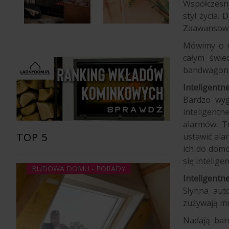
Współczesny
styl życia.
Zaawansowan
Mówimy o na
całym świe
bandwagon i
Inteligentn
Bardzo wyg
inteligent
alarmów. T
TOP 5
ustawić ala
ich do domo
się intelige
BUDOWA DOMU - PORADY
Inteligentn
Słynna aut
zużywają mn
Nadają bar