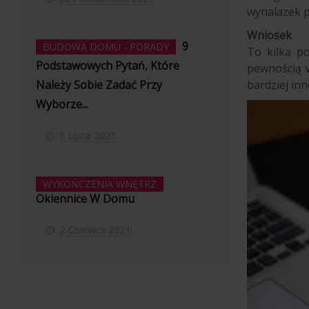
wynalazek p
Wniosek
9
BUDOWA DOMU - PORADY
To kilka p
Podstawowych Pytań, Które
pewnością w
bardziej in
Należy Sobie Zadać Przy
Wyborze...
6 Lipca 2021
WYKOŃCZENIA WNĘTRZ
Okiennice W Domu
2 Czerwca 2021