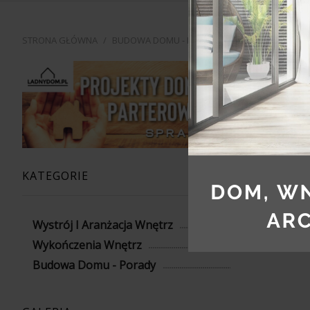
STRONA GŁÓWNA
/
BUDOWA DOMU - PORADY
/
JAK ZMIENIĆ SWÓ
JAK 
DOM
KATEGORIE
Wystrój I Aranżacja Wnętrz
Wykończenia Wnętrz
Budowa Domu - Porady