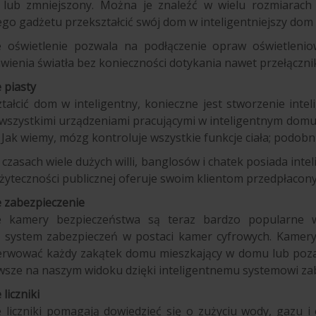
 lub zmniejszony. Można je znaleźć w wielu rozmiarach
o gadżetu przekształcić swój dom w inteligentniejszy dom 
ne oświetlenie pozwala na podłączenie opraw oświetlenio
wienia światła bez konieczności dotykania nawet przełączni
 piasty
tałcić dom w inteligentny, konieczne jest stworzenie inte
wszystkimi urządzeniami pracującymi w inteligentnym domu
 Jak wiemy, mózg kontroluje wszystkie funkcje ciała; podo
czasach wiele dużych willi, banglosów i chatek posiada intel
użyteczności publicznej oferuje swoim klientom przedpłacony
e zabezpieczenie
ne kamery bezpieczeństwa są teraz bardzo popularne wś
ny system zabezpieczeń w postaci kamer cyfrowych. Kame
rwować każdy zakątek domu mieszkający w domu lub poza 
wsze na naszym widoku dzięki inteligentnemu systemowi za
 liczniki
e liczniki pomagają dowiedzieć się o zużyciu wody, gazu i