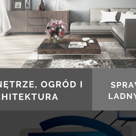
J ZWYKŁY DOM W INTELIGENTNY DOM
ZMIENIĆ SWÓJ ZWYKŁY 