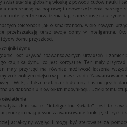
 świat stał się globalną wioską z powodu cudów nauki i tec
 Dała nam szansę na poprawę i unowocześnienie naszego sty
e i inteligentne urządzenia dają nam szansę na uczynienie
szych telefonach jak o smartfonach, wiele nowych urządz
cie przekształcają teraz swoje domy w inteligentne. Ot
 żyć w domu przyszłości.
e czujniki dymu
odnie jest używać zaawansowanych urządzeń i zamienić
nego czujnika dymu, co jest korzystne. Ten mały przyrzą
en mały przyrząd ma również możliwość łączenia wszyst
rmy w dowolnym miejscu w pomieszczeniu. Zaawansowane mod
wego Wi-Fi, a także dodania ich do innych istniejących al
ntne po dokonaniu niewielkich modyfikacji. . Dzięki temu czuj
e oświetlenie
omatyka domowa to "inteligentne światło". Jest to nowoc
iej energii i mają pewne zaawansowane funkcje, których brak
dziej atrakcyjny wygląd i mogą być sterowane za pomocą