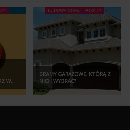
ADY
BUDOWA DOMU - PORADY
BRAMY GARAŻOWE. KTÓRĄ Z
 W...
NICH WYBRAĆ?