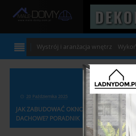
Wystrój i aranżacja wnętrz
Wykoń
24 Gr
20 Października 2025
NOWE 
JAK ZABUDOWAĆ OKNO
ZRÓW
DACHOWE? PORADNIK
WYKOŃC