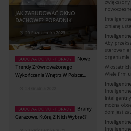
zwiększony
nowoczesneg
JAK ZABUDOWAĆ OKNO
Inteligent
DACHOWE? PORADNIK
zmianę usta
20 Października 2025
Inteligentne
Aby przeksz
sterowanie 
organizmie.
Nowe
BUDOWA DOMU - PORADY
W ostatnich 
Trendy Zrównoważonego
Wiele firm 
Wykończenia Wnętrz W Polsce:...
Inteligentn
24 Grudnia 2022
Inteligent
inteligent
można obse
Bramy
BUDOWA DOMU - PORADY
dom jest za
Garażowe. Którą Z Nich Wybrać?
Inteligentne
Inteligentn
20 Października 2021