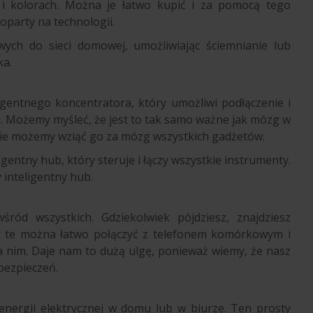
 i kolorach. Można je łatwo kupić i za pomocą tego
oparty na technologii.
wych do sieci domowej, umożliwiając ściemnianie lub
ka.
ligentnego koncentratora, który umożliwi podłączenie i
. Możemy myśleć, że jest to tak samo ważne jak mózg w
bnie możemy wziąć go za mózg wszystkich gadżetów.
igentny hub, który steruje i łączy wszystkie instrumenty.
 inteligentny hub.
ród wszystkich. Gdziekolwiek pójdziesz, znajdziesz
ry te można łatwo połączyć z telefonem komórkowym i
nim. Daje nam to dużą ulgę, ponieważ wiemy, że nasz
bezpieczeń.
 energii elektrycznej w domu lub w biurze. Ten prosty