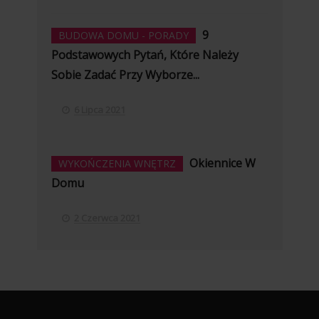
9
BUDOWA DOMU - PORADY
Podstawowych Pytań, Które Należy
Sobie Zadać Przy Wyborze...
6 Lipca 2021
Okiennice W
WYKOŃCZENIA WNĘTRZ
Domu
2 Czerwca 2021