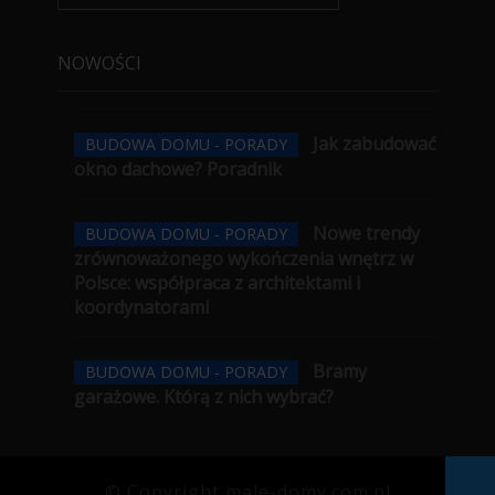
NOWOŚCI
Jak zabudować
BUDOWA DOMU - PORADY
okno dachowe? Poradnik
Nowe trendy
BUDOWA DOMU - PORADY
zrównoważonego wykończenia wnętrz w
Polsce: współpraca z architektami i
koordynatorami
Bramy
BUDOWA DOMU - PORADY
garażowe. Którą z nich wybrać?
© Copyright male-domy.com.pl