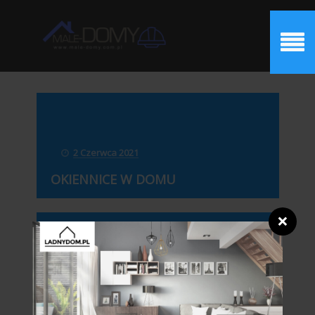
2 Czerwca 2021
OKIENNICE W DOMU
❌
5 Marca 2021
9 RZECZY OBOWIĄZKOWYCH DLA
WYBORU NAJLEPSZEGO...