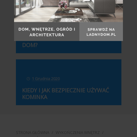
1 Grudnia 2020
CZY KOMINEK MOŻE OGRZAĆ CAŁY
DOM?
1 Grudnia 2020
KIEDY I JAK BEZPIECZNIE UŻYWAĆ
KOMINKA
STRONA GŁÓWNA
/
WYKOŃCZENIA WNĘTRZ
/