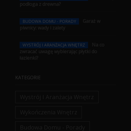
podłoga z drewna?
Garaż w
BUDOWA DOMU - PORADY
piwnicy: wady i zalety
Na co
WYSTRÓJ I ARANŻACJA WNĘTRZ
zwracać uwagę wybierając płytki do
łazienki?
KATEGORIE
Wystrój I Aranżacja Wnętrz
Wykończenia Wnętrz
Budowa Domu - Porady